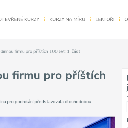
OTEVŘENÉ KURZY
KURZY NA MÍRU
LEKTOŘI
O
innou firmu pro příštích 100 let: 1. část
 firmu pro příštích
rodina pro podnikání představovala dlouhodobou