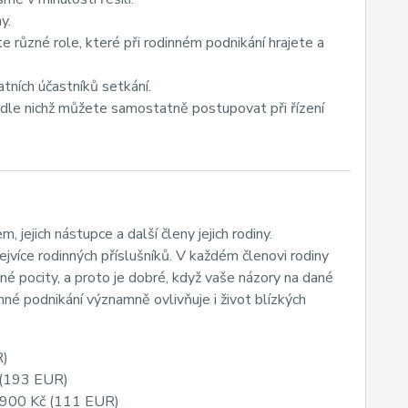
y.
te různé role, které při rodinném podnikání hrajete a
tatních účastníků setkání.
odle nichž můžete samostatně postupovat při řízení
, jejich nástupce a další členy jejich rodiny.
jvíce rodinných příslušníků. V každém členovi rodiny
é pocity, a proto je dobré, když vaše názory na dané
nné podnikání významně ovlivňuje i život blízkých
R)
č (193 EUR)
1.900 Kč (111 EUR)