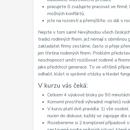
pracujete či zvažujete pracovat ve firmě,
možných konfliktů,
jste na rozcestí a přemýšlíte, co dál s r
Nejste v tom sami! Nevýhodou všech českých p
tradici rodinných firem, jež nemají s obměnou 
zakladatel firmy zestárne, často si přeje př
jen třetina rodinných firem. Problém představ
neschopnost umět rozlišovat rodinné a firemní
jako předchozí generace. To ve většině přípa
odhalit, klást si správné otázky a hledat funguj
V kurzu vás čeká:
Celkem 4 výukové bloky po 90 minutách,
Komorní prostředí výhradně majitelů rodin
V kurzu platí dvě pravidla: 1) vše osobní, 
nucen do diskuse, každý se zapojuje dle 
Rozebereme si 2 komplexní případové stu
sestavené podle reálných situací, které js