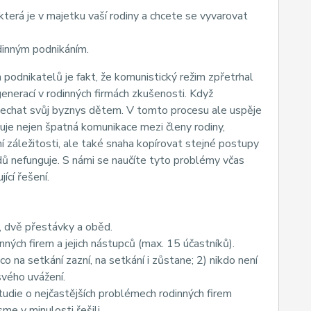
 která je v majetku vaší rodiny a chcete se vyvarovat
odinným podnikáním.
odnikatelů je fakt, že komunistický režim zpřetrhal
generací v rodinných firmách zkušenosti. Když
enechat svůj byznys dětem. V tomto procesu ale uspěje
uje nejen špatná komunikace mezi členy rodiny,
 záležitosti, ale také snaha kopírovat stejné postupy
dů nefunguje. S námi se naučíte tyto problémy včas
ící řešení.
 dvě přestávky a oběd.
ných firem a jejich nástupců (max. 15 účastníků).
co na setkání zazní, na setkání i zůstane; 2) nikdo není
svého uvážení.
die o nejčastějších problémech rodinných firem
me v minulosti řešili.