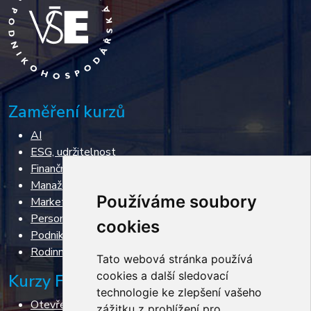
Zaměření kurzů
AI
ESG, udržitelnost
Finanční řízení, restrukturalizace, insolvence
Manažerské dovednosti
Používáme soubory
Marketing & Sales
Personální řízení
cookies
Podnikání
Rodinné podnikání
Tato webová stránka používá
cookies a další sledovací
Kurzy FPH VŠE
technologie ke zlepšení vašeho
Otevřené kurzy
zážitku z prohlížení pro