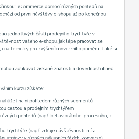
 skříňkou“ eCommerce pomocí různých pohledů na
prochází od první návštěvy e-shopu až po konečnou
ci jednotlivých částí prodejního trychtýře v
vštěvnost vašeho e-shopu, jak lépe pracovat se
i na techniky pro zvýšení konverzního poměru. Také si
mohou aplikovat získané znalosti a dovednosti ihned
ováním kurzu získáte:
 nahlížet na ní pohledem různých segmentů
ou cestou a prodejním trychtýřem
různých pohledů (např. behaviorálního, procesního, z
o trychtýře (např. zdroje návštěvnosti, míra
ní stránky v různých nákupních fázích, konverze)