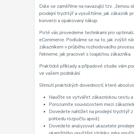
Dále se zaměříme na navazující tzv. „černou
prodejní trychtýř a vysvětlíme, jak zákazník 
konverzi a opakovaný nákup.
Poté vás provedeme technikami pro optimaliza
eCommerce. Podíváme se na to, jak zvýšit ná
zákazníkem v průběhu rozhodovacího procesu, 
řekneme, jak pracovat s loajalitou zákazníka.
Praktické příklady a případové studie vám po
ve vašem podnikání.
Shrnutí praktických dovedností, které absolv
Naučíte se vytvářet zákaznickou cestu a
Porozumíte souvislostem mezi zákaznick
Dovedete nahlížet na prodejní trychtýř z 
pohledu rozpočtu apod.)
Dovedete analyzovat ukazatele prodejníh
okamžitého opuštění stránky, míra opuště