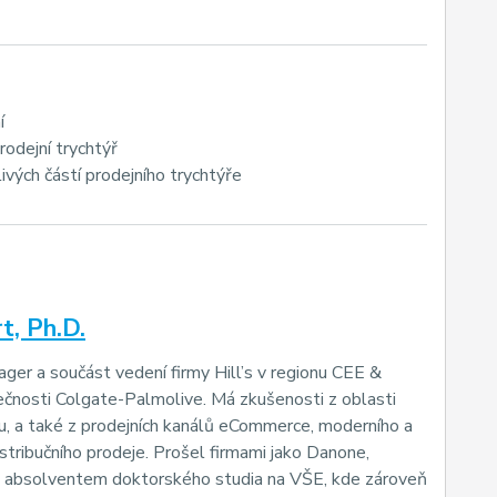
í
odejní trychtýř
ivých částí prodejního trychtýře
t, Ph.D.
ger a součást vedení firmy Hill’s v regionu CEE &
čnosti Colgate-Palmolive. Má zkušenosti z oblasti
, a také z prodejních kanálů eCommerce, moderního a
istribučního prodeje. Prošel firmami jako Danone,
Je absolventem doktorského studia na VŠE, kde zároveň