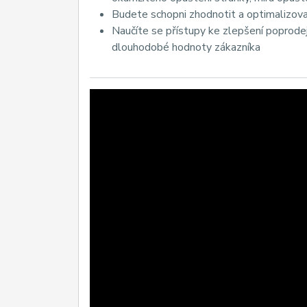
Budete schopni zhodnotit a optimalizovat
Naučíte se přístupy ke zlepšení poprodejn
dlouhodobé hodnoty zákazníka