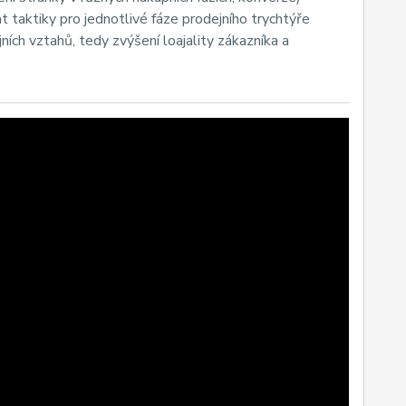
 taktiky pro jednotlivé fáze prodejního trychtýře
ích vztahů, tedy zvýšení loajality zákazníka a