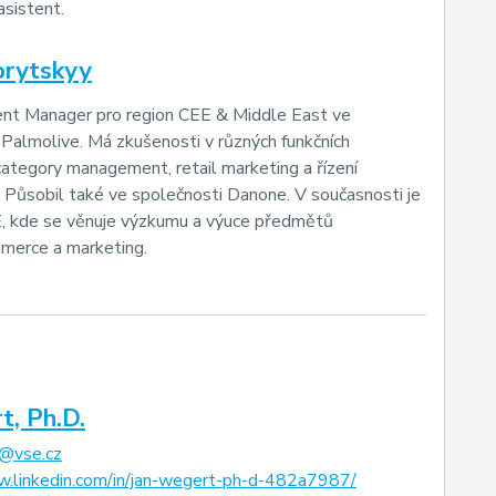
asistent.
brytskyy
t Manager pro region CEE & Middle East ve
Palmolive. Má zkušenosti v různých funkčních
 category management, retail marketing a řízení
e. Působil také ve společnosti Danone. V současnosti je
 kde se věnuje výzkumu a výuce předmětů
merce a marketing.
t, Ph.D.
t@vse.cz
w.linkedin.com/in/jan-wegert-ph-d-482a7987/