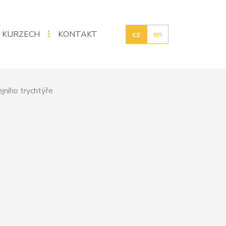
 KURZECH
KONTAKT
cz
en
jního trychtýře