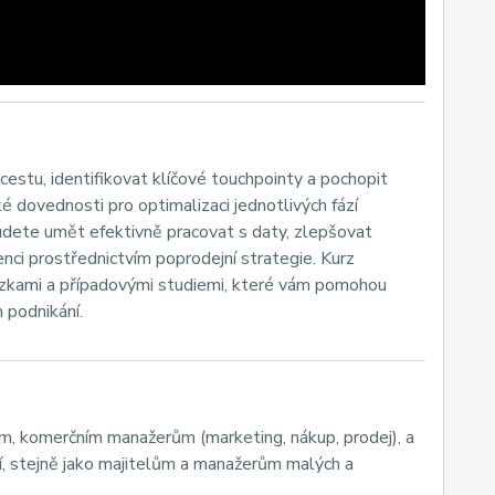
estu, identifikovat klíčové touchpointy a pochopit
ické dovednosti pro optimalizaci jednotlivých fází
udete umět efektivně pracovat s daty, zlepšovat
nci prostřednictvím poprodejní strategie. Kurz
kázkami a případovými studiemi, které vám pomohou
 podnikání.
ům, komerčním manažerům (marketing, nákup, prodej), a
í, stejně jako majitelům a manažerům malých a