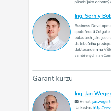
působí jako odborný 
Ing. Serhiy Bo
Business Developmen
společnosti Colgate-
oblastech, jako jsou
distribučního prodej
doktorandem na VŠE,
zaměřených na eCom
Garant kurzu
Ing. Jan Weger
E-mail:
jan.weger
Linked-in:
http://ww