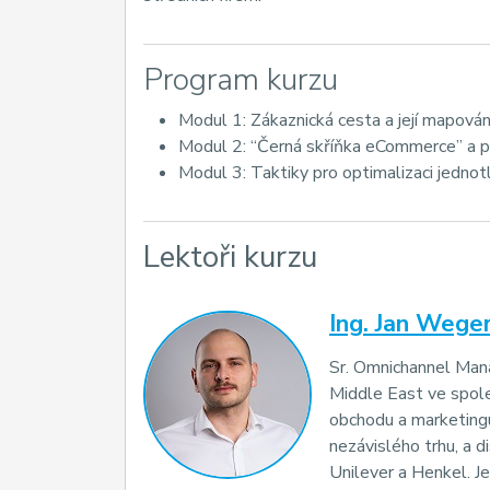
Program kurzu
Modul 1: Zákaznická cesta a její mapován
Modul 2: “Černá skříňka eCommerce” a pr
Modul 3: Taktiky pro optimalizaci jednotl
Lektoři kurzu
Ing. Jan Weger
Sr. Omnichannel Mana
Middle East ve spole
obchodu a marketingu
nezávislého trhu, a d
Unilever a Henkel. 