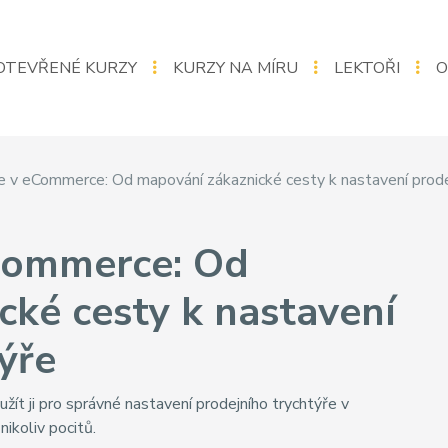
OTEVŘENÉ KURZY
KURZY NA MÍRU
LEKTOŘI
O
e v eCommerce: Od mapování zákaznické cesty k nastavení prode
Commerce: Od
cké cesty k nastavení
ýře
žít ji pro správné nastavení prodejního trychtýře v
ikoliv pocitů.