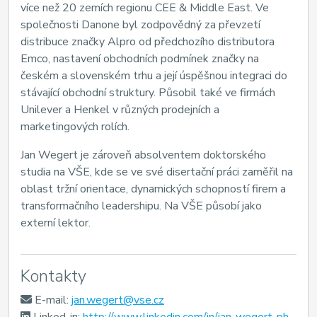
více než 20 zemích regionu CEE & Middle East. Ve
společnosti Danone byl zodpovědný za převzetí
distribuce značky Alpro od předchozího distributora
Emco, nastavení obchodních podmínek značky na
českém a slovenském trhu a její úspěšnou integraci do
stávající obchodní struktury. Působil také ve firmách
Unilever a Henkel v různých prodejních a
marketingových rolích.
Jan Wegert je zároveň absolventem doktorského
studia na VŠE, kde se ve své disertační práci zaměřil na
oblast tržní orientace, dynamických schopností firem a
transformačního leadershipu. Na VŠE působí jako
externí lektor.
Kontakty
E-mail:
jan.wegert@vse.cz
Linked-in:
http://www.linkedin.com/in/jan-wegert-ph-