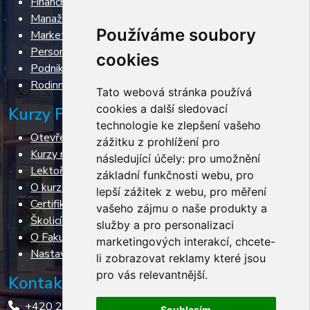
Finanční řízení, restrukturalizace, insolvence
Manažerské dovednosti
Používáme soubory
Marketing & Sales
Personální řízení
cookies
Podnikání
Rodinné podnikání
Tato webová stránka používá
cookies a další sledovací
Kurzy FPH VŠE
technologie ke zlepšení vašeho
Otevřené kurzy
zážitku z prohlížení pro
Kurzy na míru
následující účely:
pro umožnění
Lektoři
základní funkčnosti webu
,
pro
O kurzech
lepší zážitek z webu
,
pro měření
Certifikace
vašeho zájmu o naše produkty a
Školicí prostory
služby a pro personalizaci
O Fakultě podnikohospodářské
marketingových interakcí
,
chcete-
Nastavení cookies
li zobrazovat reklamy které jsou
pro vás relevantnější
.
Kontakt
+420 224 098 211
Souhlasím