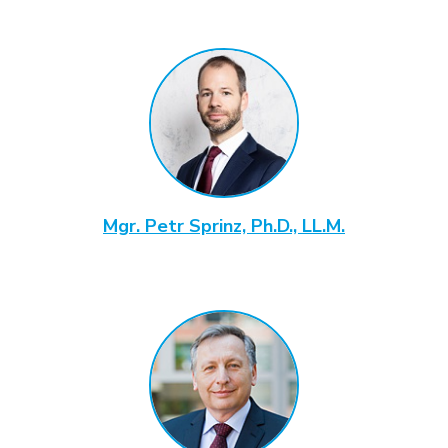
Mgr. Petr Sprinz, Ph.D., LL.M.