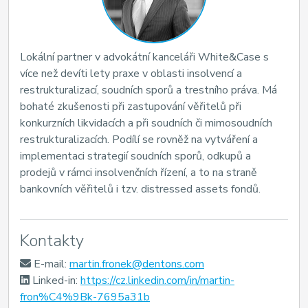
Lokální partner v advokátní kanceláři White&Case s
více než devíti lety praxe v oblasti insolvencí a
restrukturalizací, soudních sporů a trestního práva. Má
bohaté zkušenosti při zastupování věřitelů při
konkurzních likvidacích a při soudních či mimosoudních
restrukturalizacích. Podílí se rovněž na vytváření a
implementaci strategií soudních sporů, odkupů a
prodejů v rámci insolvenčních řízení, a to na straně
bankovních věřitelů i tzv. distressed assets fondů.
Kontakty
E-mail:
martin.fronek@dentons.com
Linked-in:
https://cz.linkedin.com/in/martin-
fron%C4%9Bk-7695a31b