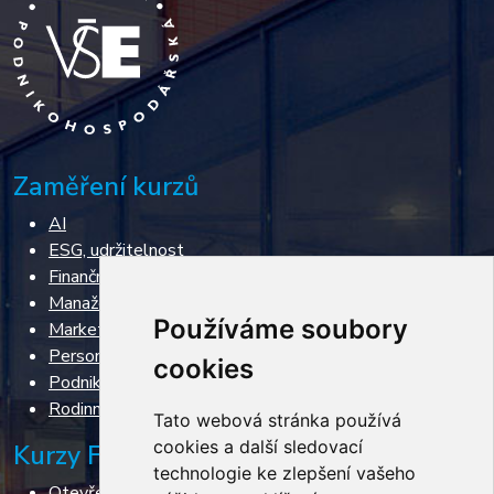
Zaměření kurzů
AI
ESG, udržitelnost
Finanční řízení, restrukturalizace, insolvence
Manažerské dovednosti
Používáme soubory
Marketing & Sales
Personální řízení
cookies
Podnikání
Rodinné podnikání
Tato webová stránka používá
cookies a další sledovací
Kurzy FPH VŠE
technologie ke zlepšení vašeho
Otevřené kurzy