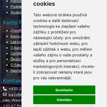
Personální řízení
cookies
Podnikání
Rodinné podnikání
Tato webová stránka používá
cookies a další sledovací
Kurzy FPH VŠE
technologie ke zlepšení vašeho
Otevřené kurzy
zážitku z prohlížení pro
Kurzy na míru
následující účely:
pro umožnění
Lektoři
základní funkčnosti webu
,
pro
O kurzech
lepší zážitek z webu
,
pro měření
Certifikace
vašeho zájmu o naše produkty a
Školicí prostory
služby a pro personalizaci
O Fakultě podnikohospodářské
marketingových interakcí
,
chcete-
Nastavení cookies
li zobrazovat reklamy které jsou
pro vás relevantnější
.
Kontakt
+420 224 098 211
Souhlasím
kurzyfph@vse.cz
nám. Winstona Churchilla 4
Odmítám
130 67 Praha 3