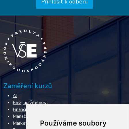
Přihlásit k odběru
Zaměření kurzů
AI
ESG, udržitelnost
Finanční řízení, restrukturalizace, insolvence
Manažerské dovednosti
Používáme soubory
Marketing & Sales