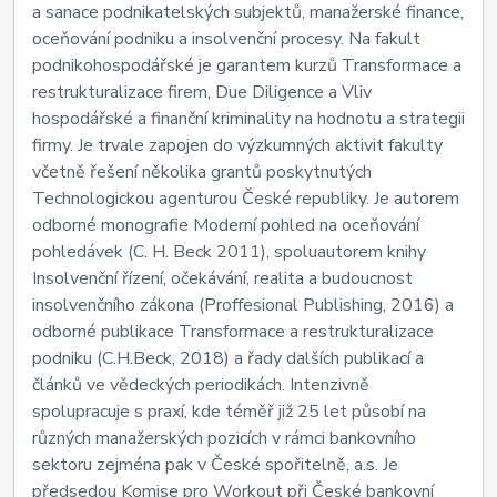
a sanace podnikatelských subjektů, manažerské finance,
oceňování podniku a insolvenční procesy. Na fakult
podnikohospodářské je garantem kurzů Transformace a
restrukturalizace firem, Due Diligence a Vliv
hospodářské a finanční kriminality na hodnotu a strategii
firmy. Je trvale zapojen do výzkumných aktivit fakulty
včetně řešení několika grantů poskytnutých
Technologickou agenturou České republiky. Je autorem
odborné monografie Moderní pohled na oceňování
pohledávek (C. H. Beck 2011), spoluautorem knihy
Insolvenční řízení, očekávání, realita a budoucnost
insolvenčního zákona (Proffesional Publishing, 2016) a
odborné publikace Transformace a restrukturalizace
podniku (C.H.Beck, 2018) a řady dalších publikací a
článků ve vědeckých periodikách. Intenzivně
spolupracuje s praxí, kde téměř již 25 let působí na
různých manažerských pozicích v rámci bankovního
sektoru zejména pak v České spořitelně, a.s. Je
předsedou Komise pro Workout při České bankovní