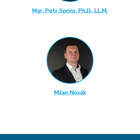
Mgr. Petr Sprinz, Ph.D., LL.M.
Milan Novák