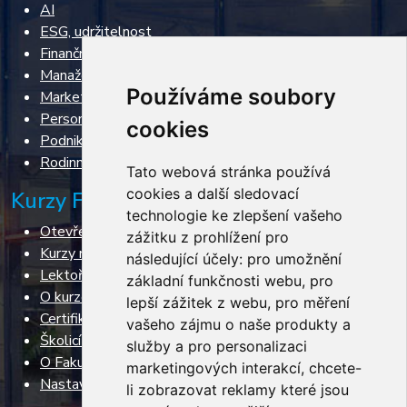
AI
ESG, udržitelnost
Finanční řízení, restrukturalizace, insolvence
Manažerské dovednosti
Používáme soubory
Marketing & Sales
Personální řízení
cookies
Podnikání
Rodinné podnikání
Tato webová stránka používá
cookies a další sledovací
Kurzy FPH VŠE
technologie ke zlepšení vašeho
Otevřené kurzy
zážitku z prohlížení pro
Kurzy na míru
následující účely:
pro umožnění
Lektoři
základní funkčnosti webu
,
pro
O kurzech
lepší zážitek z webu
,
pro měření
Certifikace
vašeho zájmu o naše produkty a
Školicí prostory
služby a pro personalizaci
O Fakultě podnikohospodářské
marketingových interakcí
,
chcete-
Nastavení cookies
li zobrazovat reklamy které jsou